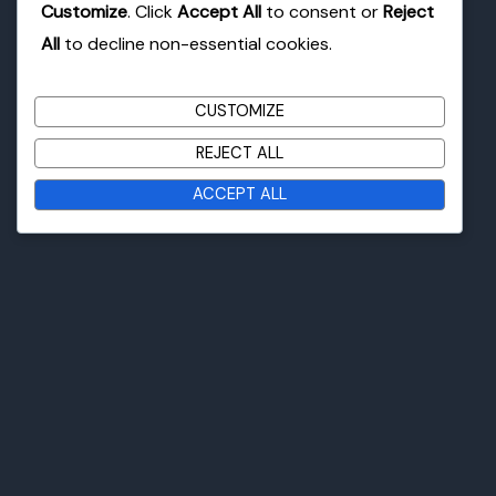
Customize
. Click
Accept All
to consent or
Reject
All
to decline non-essential cookies.
Laptop Servis
CUSTOMIZE
Popravka maticnih ploca
Zamena ekrana
REJECT ALL
Čišćenje laptopa
ACCEPT ALL
Zamena DC, USB konektora
Desktop Servis
Popravka ploča
Sklapanje računara
Nadogradnja
Zamena komponenti