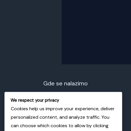
Gde se nalazimo
Bulevar Mihajla Pupina 10ž lokal 7 NP (nisko prizemlje)
We respect your privacy
Beograd – Novi Beograd
Cookies help us improve your experience, deliver
+ (381) 61 119 7942
personalized content, and analyze traffic. You
can choose which cookies to allow by clicking