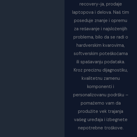
recovery-ja, prodaje
laptopova i delova. Naš tim
poseduje znanje i opremu
za rešavanje i najsloženijih
problema, bilo da se radi o
hardverskim kvarovima,
softverskim poteškoćama
ili spašavanju podataka.
Kroz preciznu dijagnostiku,
kvalitetnu zamenu
komponenti i
personalizovanu podršku –
pomažemo vam da
produžite vek trajanja
vašeg uređaja i izbegnete
nepotrebne troškove.