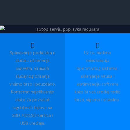
Spasavanje podataka u
Uz to, nudimo
slučaju oštećenja
reinstalaciju
sistema, virusa ili
operativnog sistema,
slučajnog brisanja
uklanjanje virusa i
vršimo brzo i pouzdano.
optimizaciju softvera
Koristimo najefikasnije
kako bi vaš uređaj radio
alate za povratak
brzo, sigurno i stabilno.
izgubljenih fajlova sa
SSD, HDD,SD kartica i
USB uređaja.