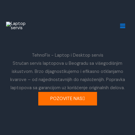
Skip
MAI
to
MEN
content
TehnoFix - Laptop i Desktop servis
Stručan servis laptopova u Beogradu sa višegodišnjim
iskustvom. Brzo dijagnostikujemo i efikasno otklanjamo
kvarove – od najjednostavnijih do najsloženijih. Popravka
laptopova sa garancijom uz korišćenje originalnih delova.
POZOVITE NAS